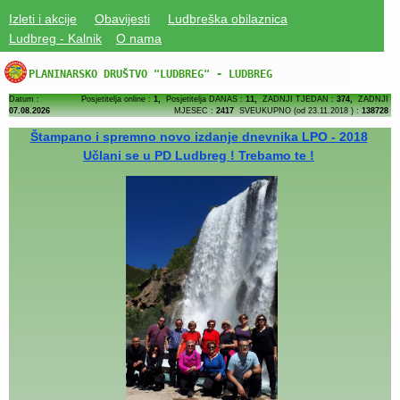
Izleti i akcije
Obavijesti
Ludbreška obilaznica
Ludbreg - Kalnik
O nama
PLANINARSKO DRUŠTVO "LUDBREG" - LUDBREG
Datum :
Posjetitelja online :
1,
Posjetitelja DANAS :
11,
ZADNJI TJEDAN :
374,
ZADNJI
07.08.2026
MJESEC :
2417
SVEUKUPNO (od 23.11.2018 ) :
138728
Štampano i spremno novo izdanje dnevnika LPO - 2018
Učlani se u PD Ludbreg ! Trebamo te !