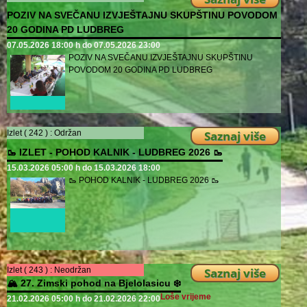
POZIV NA SVEČANU IZVJEŠTAJNU SKUPŠTINU POVODOM
20 GODINA PD LUDBREG
07.05.2026 18:00 h do 07.05.2026 23:00
POZIV NA SVEČANU IZVJEŠTAJNU SKUPŠTINU
POVODOM 20 GODINA PD LUDBREG
Izlet ( 242 ) :
Održan
Saznaj više
🥾 IZLET - POHOD KALNIK - LUDBREG 2026 🥾
15.03.2026 05:00 h do 15.03.2026 18:00
🥾 POHOD KALNIK - LUDBREG 2026 🥾
Izlet ( 243 ) :
Neodržan
Saznaj više
🏔️ 27. Zimski pohod na Bjelolasicu ❄️
Loše vrijeme
21.02.2026 05:00 h do 21.02.2026 22:00