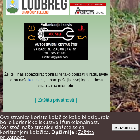
Želite li nas sponzorirati/donirati te tako podržati u radu, javite
se na naše
kontakte
, te nam pošaljite svoj logo i adresu
stranica na internetu.
∣ Zaštita privatnosti ∣
Ove stranice koriste kolačiće kako bi osigurale
bolje korisničko iskustvo i funkcionalnost.
Koristeći naše stranice slažete se sa
Slažem se
korištenjem kolačića.
Opširnije :
Zaštita
privatnosti