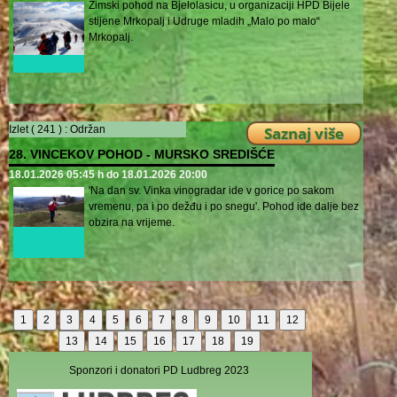
Zimski pohod na Bjelolasicu, u organizaciji HPD Bijele
stijene Mrkopalj i Udruge mladih „Malo po malo“
Mrkopalj.
Izlet ( 241 ) :
Održan
Saznaj više
28. VINCEKOV POHOD - MURSKO SREDIŠĆE
18.01.2026 05:45 h do 18.01.2026 20:00
'Na dan sv. Vinka vinogradar ide v gorice po sakom
vremenu, pa i po dežđu i po snegu'. Pohod ide dalje bez
obzira na vrijeme.
1
2
3
4
5
6
7
8
9
10
11
12
13
14
15
16
17
18
19
Sponzori i donatori PD Ludbreg 2023