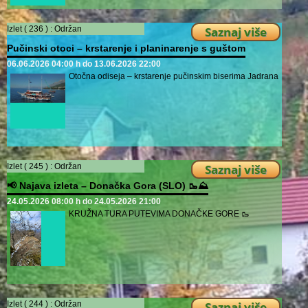
Izlet ( 236 ) :
Održan
Saznaj više
Pučinski otoci – krstarenje i planinarenje s guštom
06.06.2026 04:00 h do 13.06.2026 22:00
Otočna odiseja – krstarenje pučinskim biserima Jadrana
Izlet ( 245 ) :
Održan
Saznaj više
📢 Najava izleta – Donačka Gora (SLO) 🥾⛰️
24.05.2026 08:00 h do 24.05.2026 21:00
KRUŽNA TURA PUTEVIMA DONAČKE GORE 🥾
Izlet ( 244 ) :
Održan
Saznaj više