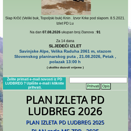
Slap Krčić (Veliki buk, Topoljski buk) Knin . Izvor Krke pod slapom. 8.5.2021.
Izlet PD Lu
Na dan
07.08.2026
ukupan broj članova :
91
Za 14 dana
SLJEDEĆI IZLET
Savinjske Alpe, Velika Raduha 2061 m, stazom
Slovenskog planinarskog puta , 21.08.2026, Petak ,
polazak 13:00 h
( ukoliko dozvoli vrijeme )
Želite primati e-mail novosti iz PD
LUDBREG ? Upišite e-mail i kliknite
Prihvati
Opis
prihvati.
PLAN IZLETA PD
LUDBREG 2026
PLAN IZLETA PD LUDBREG 2025