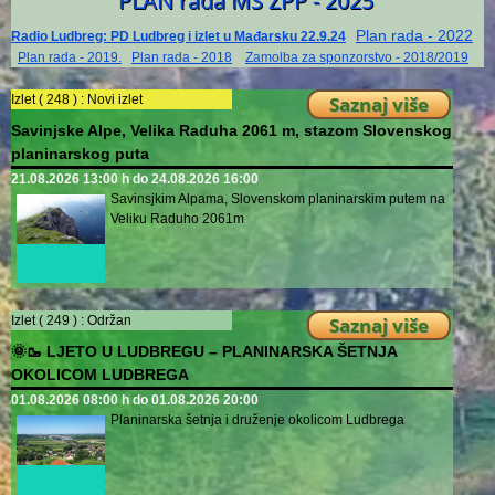
PLAN rada MS ZPP - 2025
Plan rada - 2022
Radio Ludbreg: PD Ludbreg i izlet u Mađarsku 22.9.24
Plan rada - 2019.
Plan rada - 2018
Zamolba za sponzorstvo - 2018/2019
Izlet ( 248 ) :
Novi izlet
Saznaj više
Savinjske Alpe, Velika Raduha 2061 m, stazom Slovenskog
planinarskog puta
21.08.2026 13:00 h do 24.08.2026 16:00
Savinsjkim Alpama, Slovenskom planinarskim putem na
Veliku Raduho 2061m
Izlet ( 249 ) :
Održan
Saznaj više
🌞🥾 LJETO U LUDBREGU – PLANINARSKA ŠETNJA
OKOLICOM LUDBREGA
01.08.2026 08:00 h do 01.08.2026 20:00
Planinarska šetnja i druženje okolicom Ludbrega